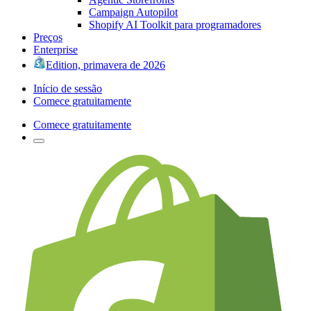
Campaign Autopilot
Shopify AI Toolkit para programadores
Preços
Enterprise
Edition, primavera de 2026
Início de sessão
Comece gratuitamente
Comece gratuitamente