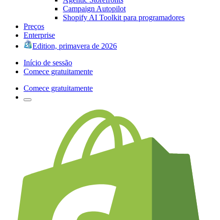
Campaign Autopilot
Shopify AI Toolkit para programadores
Preços
Enterprise
Edition, primavera de 2026
Início de sessão
Comece gratuitamente
Comece gratuitamente