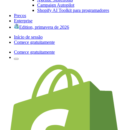
Campaign Autopilot
Shopify AI Toolkit para programadores
Preços
Enterprise
Edition, primavera de 2026
Início de sessão
Comece gratuitamente
Comece gratuitamente