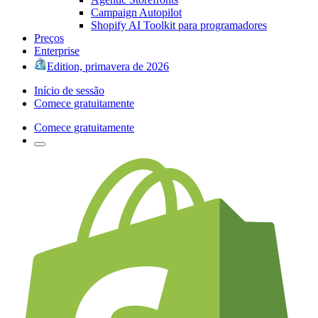
Campaign Autopilot
Shopify AI Toolkit para programadores
Preços
Enterprise
Edition, primavera de 2026
Início de sessão
Comece gratuitamente
Comece gratuitamente