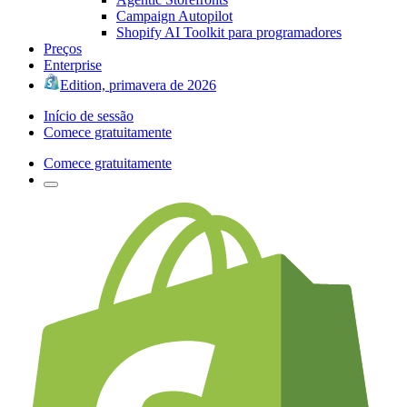
Campaign Autopilot
Shopify AI Toolkit para programadores
Preços
Enterprise
Edition, primavera de 2026
Início de sessão
Comece gratuitamente
Comece gratuitamente