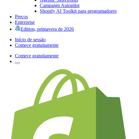
Campaign Autopilot
Shopify AI Toolkit para programadores
Preços
Enterprise
Edition, primavera de 2026
Início de sessão
Comece gratuitamente
Comece gratuitamente