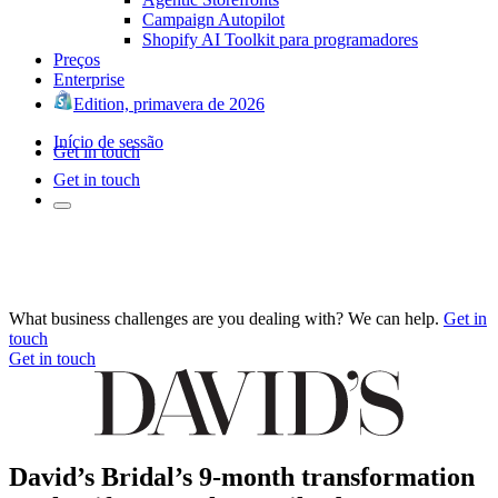
Campaign Autopilot
Shopify AI Toolkit para programadores
Preços
Enterprise
Edition, primavera de 2026
Início de sessão
Get in touch
Get in touch
What business challenges are you dealing with? We can help.
Get in
touch
Get in touch
David’s Bridal’s 9-month transformation