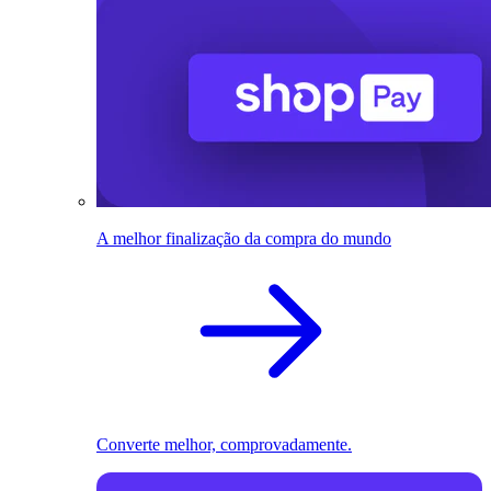
A melhor finalização da compra do mundo
Converte melhor, comprovadamente.