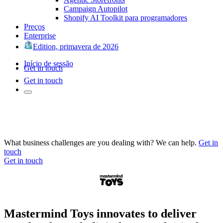
Campaign Autopilot
Shopify AI Toolkit para programadores
Preços
Enterprise
Edition, primavera de 2026
Início de sessão
Get in touch
Get in touch
What business challenges are you dealing with? We can help.
Get in
touch
Get in touch
Mastermind Toys innovates to deliver