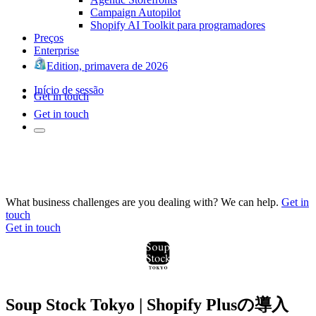
Campaign Autopilot
Shopify AI Toolkit para programadores
Preços
Enterprise
Edition, primavera de 2026
Início de sessão
Get in touch
Get in touch
What business challenges are you dealing with? We can help.
Get in
touch
Get in touch
Soup Stock Tokyo | Shopify Plusの導入