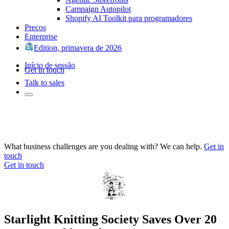
Campaign Autopilot
Shopify AI Toolkit para programadores
Preços
Enterprise
Edition, primavera de 2026
Início de sessão
Get in touch
Talk to sales
What business challenges are you dealing with? We can help.
Get in
touch
Get in touch
Starlight Knitting Society Saves Over 20