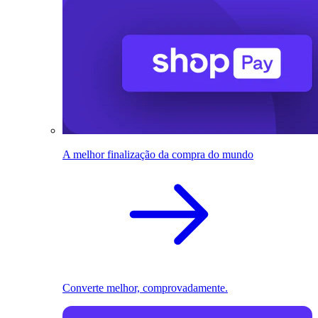
A melhor finalização da compra do mundo
Converte melhor, comprovadamente.