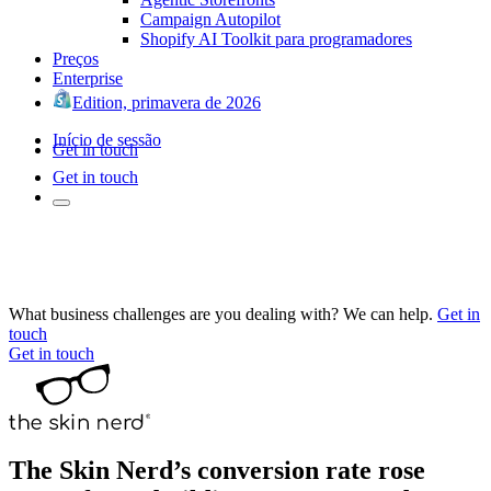
Campaign Autopilot
Shopify AI Toolkit para programadores
Preços
Enterprise
Edition, primavera de 2026
Início de sessão
Get in touch
Get in touch
What business challenges are you dealing with? We can help.
Get in
touch
Get in touch
The Skin Nerd’s conversion rate rose