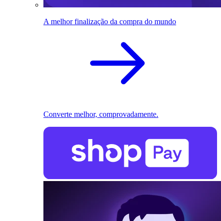
A melhor finalização da compra do mundo
Converte melhor, comprovadamente.