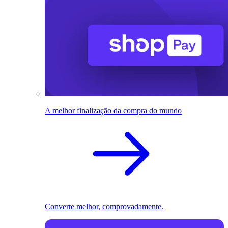
A melhor finalização da compra do mundo
Converte melhor, comprovadamente.