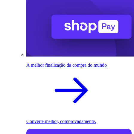
A melhor finalização da compra do mundo
Converte melhor, comprovadamente.