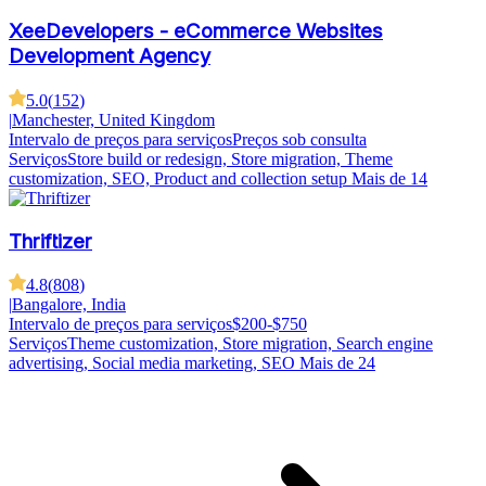
XeeDevelopers - eCommerce Websites
Development Agency
5.0
(
152
)
|
Manchester, United Kingdom
Intervalo de preços para serviços
Preços sob consulta
Serviços
Store build or redesign, Store migration, Theme
customization, SEO, Product and collection setup
Mais de 14
Thriftizer
4.8
(
808
)
|
Bangalore, India
Intervalo de preços para serviços
$200-$750
Serviços
Theme customization, Store migration, Search engine
advertising, Social media marketing, SEO
Mais de 24