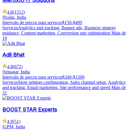
MeroxIO IT Solutions
4.8
(
1512
)
|
Noida, India
Intervalo de preços para serviços
$150-$499
Serviços
Analytics and tracking, Banner ads, Business strategy
guidance, Content marketing, Conversion rate optimization
Mais de
19
Adil Bhat
4.8
(
672
)
|
Srinagar, India
Intervalo de preços para serviços
$349-$1500
Serviços
Store settings configuration, Sales channel setup, Analytics
and tracking, Email marketing, Site performance and speed
Mais de
31
BOOST STAR Experts
4.9
(
51
)
|
GPM, India