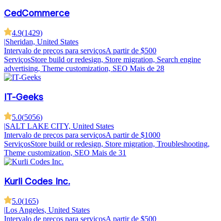
CedCommerce
4.9
(
1429
)
|
Sheridan, United States
Intervalo de preços para serviços
A partir de $500
Serviços
Store build or redesign, Store migration, Search engine
advertising, Theme customization, SEO
Mais de 28
IT-Geeks
5.0
(
5056
)
|
SALT LAKE CITY, United States
Intervalo de preços para serviços
A partir de $1000
Serviços
Store build or redesign, Store migration, Troubleshooting,
Theme customization, SEO
Mais de 31
Kurli Codes Inc.
5.0
(
165
)
|
Los Angeles, United States
Intervalo de preços para serviços
A partir de $500