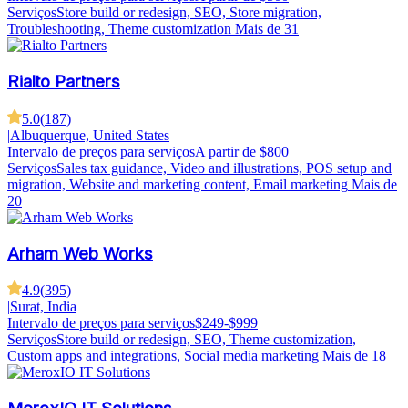
Serviços
Store build or redesign, SEO, Store migration,
Troubleshooting, Theme customization
Mais de 31
Rialto Partners
5.0
(
187
)
|
Albuquerque, United States
Intervalo de preços para serviços
A partir de $800
Serviços
Sales tax guidance, Video and illustrations, POS setup and
migration, Website and marketing content, Email marketing
Mais de
20
Arham Web Works
4.9
(
395
)
|
Surat, India
Intervalo de preços para serviços
$249-$999
Serviços
Store build or redesign, SEO, Theme customization,
Custom apps and integrations, Social media marketing
Mais de 18