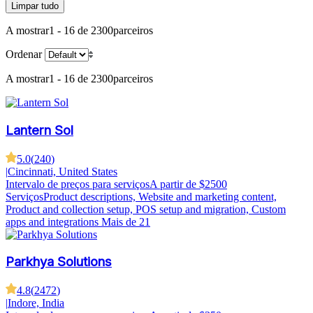
Limpar tudo
A mostrar
1 - 16 de 2300
parceiros
Ordenar
A mostrar
1 - 16 de 2300
parceiros
Lantern Sol
5.0
(
240
)
|
Cincinnati, United States
Intervalo de preços para serviços
A partir de $2500
Serviços
Product descriptions, Website and marketing content,
Product and collection setup, POS setup and migration, Custom
apps and integrations
Mais de 21
Parkhya Solutions
4.8
(
2472
)
|
Indore, India