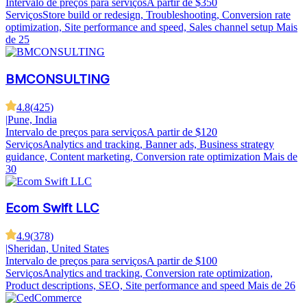
Intervalo de preços para serviços
A partir de $350
Serviços
Store build or redesign, Troubleshooting, Conversion rate
optimization, Site performance and speed, Sales channel setup
Mais
de 25
BMCONSULTING
4.8
(
425
)
|
Pune, India
Intervalo de preços para serviços
A partir de $120
Serviços
Analytics and tracking, Banner ads, Business strategy
guidance, Content marketing, Conversion rate optimization
Mais de
30
Ecom Swift LLC
4.9
(
378
)
|
Sheridan, United States
Intervalo de preços para serviços
A partir de $100
Serviços
Analytics and tracking, Conversion rate optimization,
Product descriptions, SEO, Site performance and speed
Mais de 26