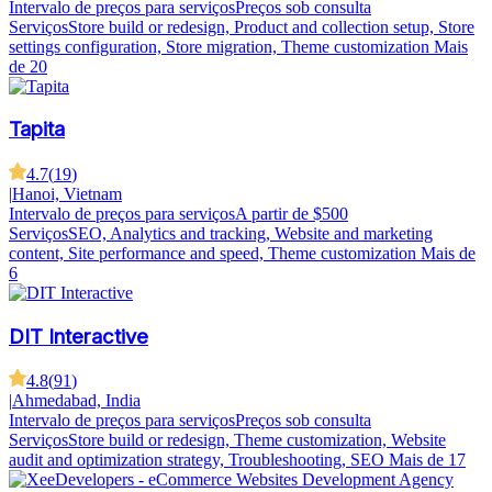
Intervalo de preços para serviços
Preços sob consulta
Serviços
Store build or redesign, Product and collection setup, Store
settings configuration, Store migration, Theme customization
Mais
de 20
Tapita
4.7
(
19
)
|
Hanoi, Vietnam
Intervalo de preços para serviços
A partir de $500
Serviços
SEO, Analytics and tracking, Website and marketing
content, Site performance and speed, Theme customization
Mais de
6
DIT Interactive
4.8
(
91
)
|
Ahmedabad, India
Intervalo de preços para serviços
Preços sob consulta
Serviços
Store build or redesign, Theme customization, Website
audit and optimization strategy, Troubleshooting, SEO
Mais de 17