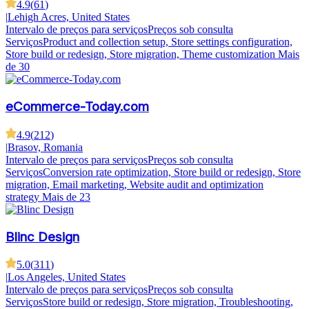
4.9
(
61
)
|
Lehigh Acres, United States
Intervalo de preços para serviços
Preços sob consulta
Serviços
Product and collection setup, Store settings configuration,
Store build or redesign, Store migration, Theme customization
Mais
de 30
eCommerce-Today.com
4.9
(
212
)
|
Brasov, Romania
Intervalo de preços para serviços
Preços sob consulta
Serviços
Conversion rate optimization, Store build or redesign, Store
migration, Email marketing, Website audit and optimization
strategy
Mais de 23
Blinc Design
5.0
(
311
)
|
Los Angeles, United States
Intervalo de preços para serviços
Preços sob consulta
Serviços
Store build or redesign, Store migration, Troubleshooting,