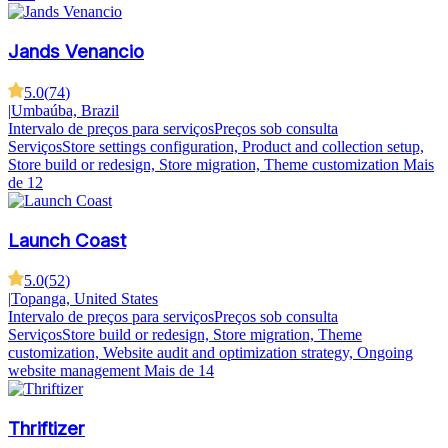
Jands Venancio
5.0
(
74
)
|
Umbaúba, Brazil
Intervalo de preços para serviços
Preços sob consulta
Serviços
Store settings configuration, Product and collection setup,
Store build or redesign, Store migration, Theme customization
Mais
de 12
Launch Coast
5.0
(
52
)
|
Topanga, United States
Intervalo de preços para serviços
Preços sob consulta
Serviços
Store build or redesign, Store migration, Theme
customization, Website audit and optimization strategy, Ongoing
website management
Mais de 14
Thriftizer