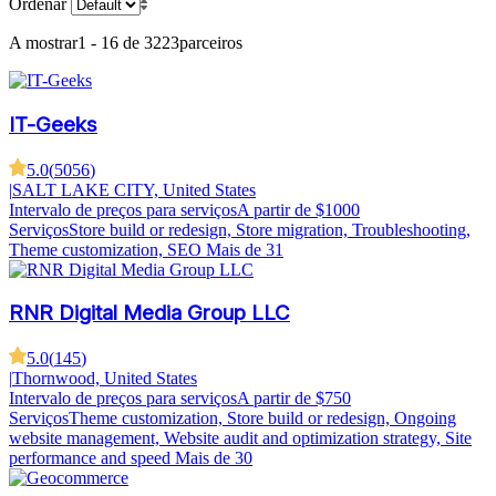
Ordenar
A mostrar
1 - 16 de 3223
parceiros
IT-Geeks
5.0
(
5056
)
|
SALT LAKE CITY, United States
Intervalo de preços para serviços
A partir de $1000
Serviços
Store build or redesign, Store migration, Troubleshooting,
Theme customization, SEO
Mais de 31
RNR Digital Media Group LLC
5.0
(
145
)
|
Thornwood, United States
Intervalo de preços para serviços
A partir de $750
Serviços
Theme customization, Store build or redesign, Ongoing
website management, Website audit and optimization strategy, Site
performance and speed
Mais de 30