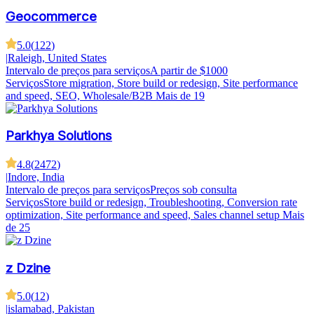
Geocommerce
5.0
(
122
)
|
Raleigh, United States
Intervalo de preços para serviços
A partir de $1000
Serviços
Store migration, Store build or redesign, Site performance
and speed, SEO, Wholesale/B2B
Mais de 19
Parkhya Solutions
4.8
(
2472
)
|
Indore, India
Intervalo de preços para serviços
Preços sob consulta
Serviços
Store build or redesign, Troubleshooting, Conversion rate
optimization, Site performance and speed, Sales channel setup
Mais
de 25
z Dzine
5.0
(
12
)
|
islamabad, Pakistan