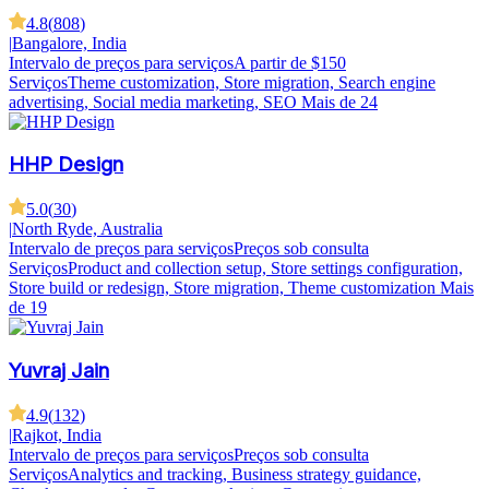
4.8
(
808
)
|
Bangalore, India
Intervalo de preços para serviços
A partir de $150
Serviços
Theme customization, Store migration, Search engine
advertising, Social media marketing, SEO
Mais de 24
HHP Design
5.0
(
30
)
|
North Ryde, Australia
Intervalo de preços para serviços
Preços sob consulta
Serviços
Product and collection setup, Store settings configuration,
Store build or redesign, Store migration, Theme customization
Mais
de 19
Yuvraj Jain
4.9
(
132
)
|
Rajkot, India
Intervalo de preços para serviços
Preços sob consulta
Serviços
Analytics and tracking, Business strategy guidance,