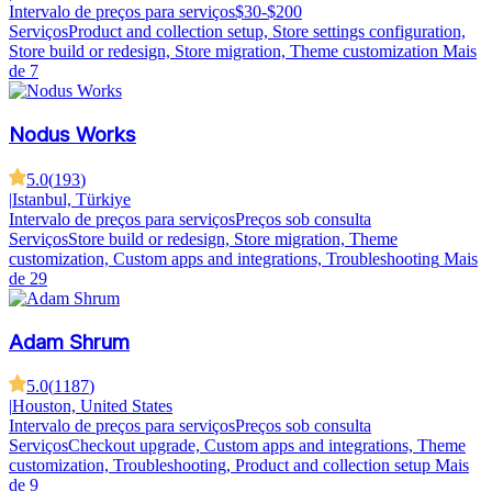
Intervalo de preços para serviços
$30-$200
Serviços
Product and collection setup, Store settings configuration,
Store build or redesign, Store migration, Theme customization
Mais
de 7
Nodus Works
5.0
(
193
)
|
Istanbul, Türkiye
Intervalo de preços para serviços
Preços sob consulta
Serviços
Store build or redesign, Store migration, Theme
customization, Custom apps and integrations, Troubleshooting
Mais
de 29
Adam Shrum
5.0
(
1187
)
|
Houston, United States
Intervalo de preços para serviços
Preços sob consulta
Serviços
Checkout upgrade, Custom apps and integrations, Theme
customization, Troubleshooting, Product and collection setup
Mais
de 9