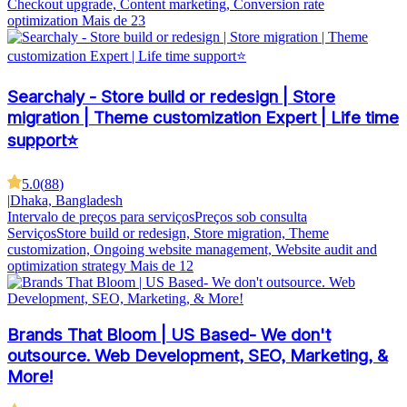
Checkout upgrade, Content marketing, Conversion rate
optimization
Mais de 23
Searchaly - Store build or redesign | Store
migration | Theme customization Expert | Life time
support⭐
5.0
(
88
)
|
Dhaka, Bangladesh
Intervalo de preços para serviços
Preços sob consulta
Serviços
Store build or redesign, Store migration, Theme
customization, Ongoing website management, Website audit and
optimization strategy
Mais de 12
Brands That Bloom | US Based- We don't
outsource. Web Development, SEO, Marketing, &
More!