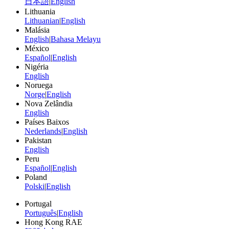
日本語
|
English
Lithuania
Lithuanian
|
English
Malásia
English
|
Bahasa Melayu
México
Español
|
English
Nigéria
English
Noruega
Norge
|
English
Nova Zelândia
English
Países Baixos
Nederlands
|
English
Pakistan
English
Peru
Español
|
English
Poland
Polski
|
English
Portugal
Português
|
English
Hong Kong RAE