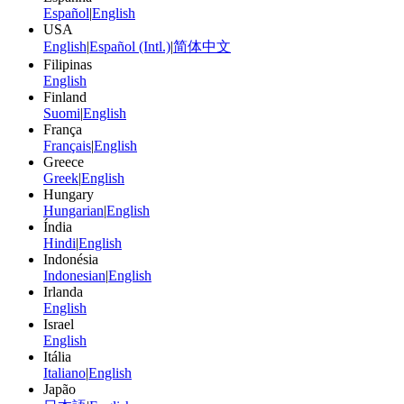
Español
|
English
USA
English
|
Español (Intl.)
|
简体中文
Filipinas
English
Finland
Suomi
|
English
França
Français
|
English
Greece
Greek
|
English
Hungary
Hungarian
|
English
Índia
Hindi
|
English
Indonésia
Indonesian
|
English
Irlanda
English
Israel
English
Itália
Italiano
|
English
Japão