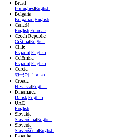
Brasil
Português
|
English
Bulgaria
Bulgarian
|
English
Canadá
English
|
Français
Czech Republic
Čeština
|
English
Chile
Español
|
English
Colômbia
Español
|
English
Coreia
한국어
|
English
Croatia
Hrvatski
|
English
Dinamarca
Dansk
|
English
UAE
English
Slovakia
Slovenčina
|
English
Slovenia
Slovenščina
|
English
Espanha