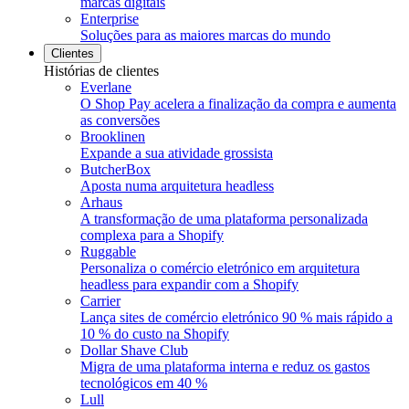
marcas digitais
Enterprise
Soluções para as maiores marcas do mundo
Clientes
Histórias de clientes
Everlane
O Shop Pay acelera a finalização da compra e aumenta
as conversões
Brooklinen
Expande a sua atividade grossista
ButcherBox
Aposta numa arquitetura headless
Arhaus
A transformação de uma plataforma personalizada
complexa para a Shopify
Ruggable
Personaliza o comércio eletrónico em arquitetura
headless para expandir com a Shopify
Carrier
Lança sites de comércio eletrónico 90 % mais rápido a
10 % do custo na Shopify
Dollar Shave Club
Migra de uma plataforma interna e reduz os gastos
tecnológicos em 40 %
Lull