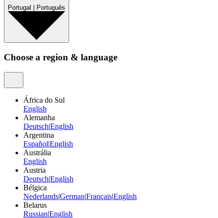
Portugal
|
Português
Choose a region & language
África do Sul
English
Alemanha
Deutsch
|
English
Argentina
Español
|
English
Austrália
English
Austria
Deutsch
|
English
Bélgica
Nederlands
|
German
|
Français
|
English
Belarus
Russian
|
English