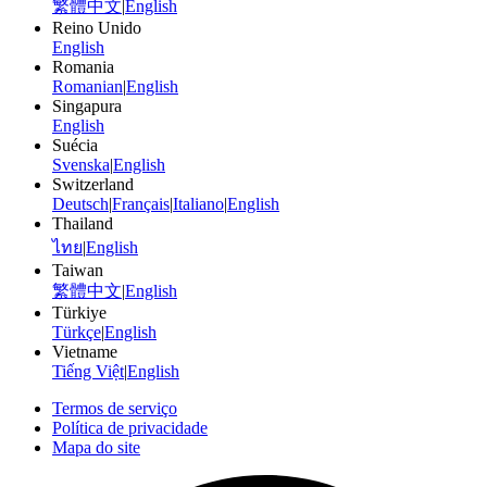
繁體中文
|
English
Reino Unido
English
Romania
Romanian
|
English
Singapura
English
Suécia
Svenska
|
English
Switzerland
Deutsch
|
Français
|
Italiano
|
English
Thailand
ไทย
|
English
Taiwan
繁體中文
|
English
Türkiye
Türkçe
|
English
Vietname
Tiếng Việt
|
English
Termos de serviço
Política de privacidade
Mapa do site