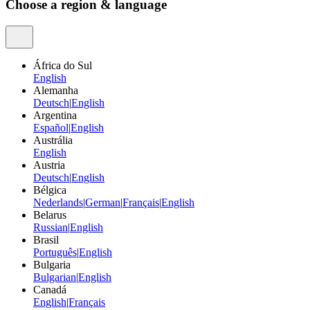
Choose a region & language
África do Sul
English
Alemanha
Deutsch
|
English
Argentina
Español
|
English
Austrália
English
Austria
Deutsch
|
English
Bélgica
Nederlands
|
German
|
Français
|
English
Belarus
Russian
|
English
Brasil
Português
|
English
Bulgaria
Bulgarian
|
English
Canadá
English
|
Français