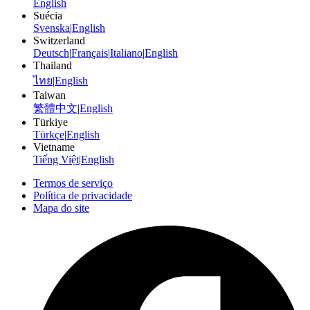
English
Suécia
Svenska
|
English
Switzerland
Deutsch
|
Français
|
Italiano
|
English
Thailand
ไทย
|
English
Taiwan
繁體中文
|
English
Türkiye
Türkçe
|
English
Vietname
Tiếng Việt
|
English
Termos de serviço
Política de privacidade
Mapa do site