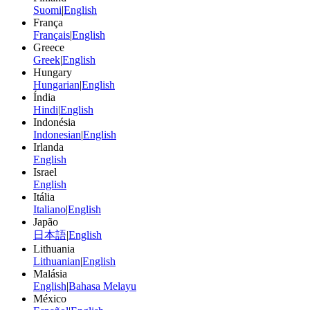
Suomi
|
English
França
Français
|
English
Greece
Greek
|
English
Hungary
Hungarian
|
English
Índia
Hindi
|
English
Indonésia
Indonesian
|
English
Irlanda
English
Israel
English
Itália
Italiano
|
English
Japão
日本語
|
English
Lithuania
Lithuanian
|
English
Malásia
English
|
Bahasa Melayu
México