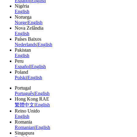
Español
|
English
Nigéria
English
Noruega
Norge
|
English
Nova Zelândia
English
Países Baixos
Nederlands
|
English
Pakistan
English
Peru
Español
|
English
Poland
Polski
|
English
Portugal
Português
|
English
Hong Kong RAE
繁體中文
|
English
Reino Unido
English
Romania
Romanian
|
English
Singapura