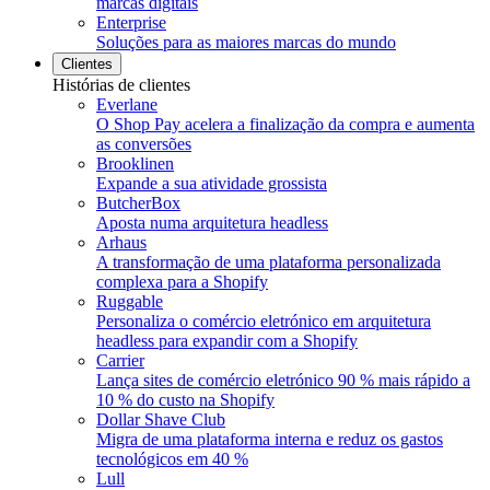
marcas digitais
Enterprise
Soluções para as maiores marcas do mundo
Clientes
Histórias de clientes
Everlane
O Shop Pay acelera a finalização da compra e aumenta
as conversões
Brooklinen
Expande a sua atividade grossista
ButcherBox
Aposta numa arquitetura headless
Arhaus
A transformação de uma plataforma personalizada
complexa para a Shopify
Ruggable
Personaliza o comércio eletrónico em arquitetura
headless para expandir com a Shopify
Carrier
Lança sites de comércio eletrónico 90 % mais rápido a
10 % do custo na Shopify
Dollar Shave Club
Migra de uma plataforma interna e reduz os gastos
tecnológicos em 40 %
Lull