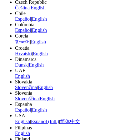
Czech Republic
Čeština
|
English
Chile
Español
|
English
Colômbia
Español
|
English
Coreia
한국어
|
English
Croatia
Hrvatski
|
English
Dinamarca
Dansk
|
English
UAE
English
Slovakia
Slovenčina
|
English
Slovenia
Slovenščina
|
English
Espanha
Español
|
English
USA
English
|
Español (Intl.)
|
简体中文
Filipinas
English
Finland