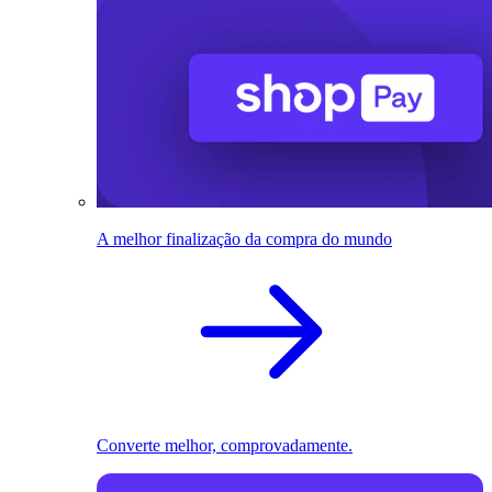
A melhor finalização da compra do mundo
Converte melhor, comprovadamente.