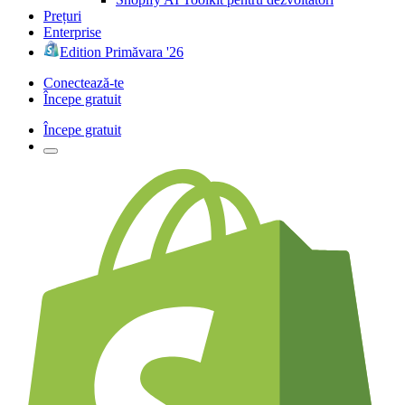
Prețuri
Enterprise
Edition Primăvara '26
Conectează-te
Începe gratuit
Începe gratuit