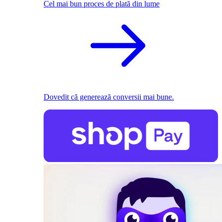
Cel mai bun proces de plată din lume
Dovedit că generează conversii mai bune.