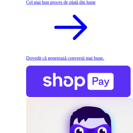
Cel mai bun proces de plată din lume
Dovedit că generează conversii mai bune.