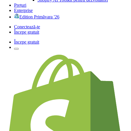
Prețuri
Enterprise
Edition Primăvara '26
Conectează-te
Începe gratuit
Începe gratuit