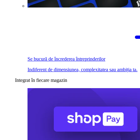
Se bucură de încrederea întreprinderilor
Indiferent de dimensiunea, complexitatea sau ambiția ta.
Integrat în fiecare magazin