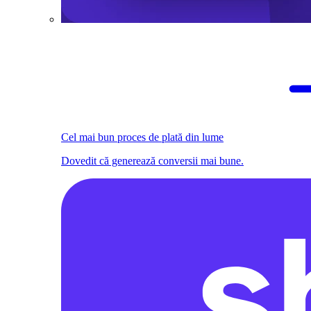
Cel mai bun proces de plată din lume
Dovedit că generează conversii mai bune.