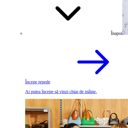
Înapoi
Începe repede
Ai putea începe să vinzi chiar de mâine.