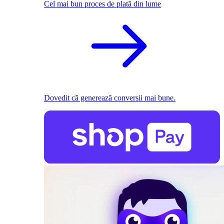
Cel mai bun proces de plată din lume
Dovedit că generează conversii mai bune.