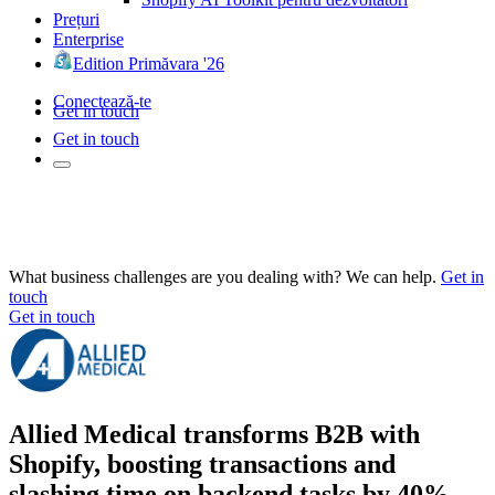
Prețuri
Enterprise
Edition Primăvara '26
Conectează-te
Get in touch
Get in touch
What business challenges are you dealing with? We can help.
Get in
touch
Get in touch
Allied Medical transforms B2B with
Shopify, boosting transactions and
slashing time on backend tasks by 40%