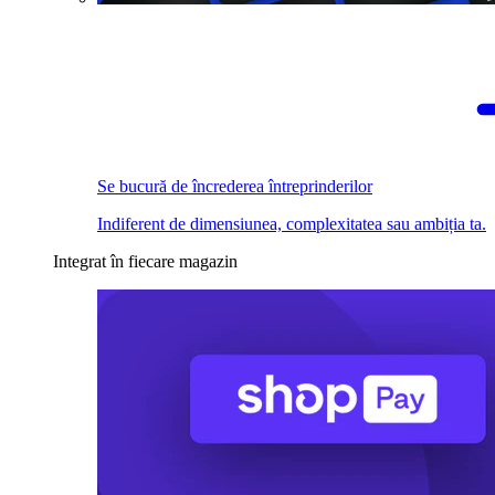
Se bucură de încrederea întreprinderilor
Indiferent de dimensiunea, complexitatea sau ambiția ta.
Integrat în fiecare magazin