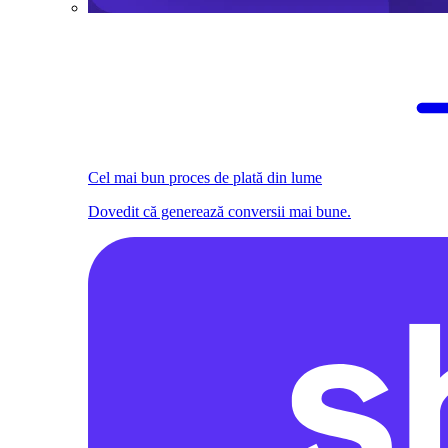
Cel mai bun proces de plată din lume
Dovedit că generează conversii mai bune.