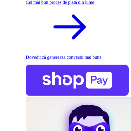
Cel mai bun proces de plată din lume
Dovedit că generează conversii mai bune.