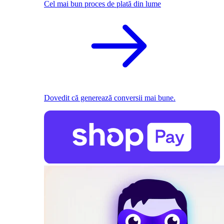
Cel mai bun proces de plată din lume
Dovedit că generează conversii mai bune.