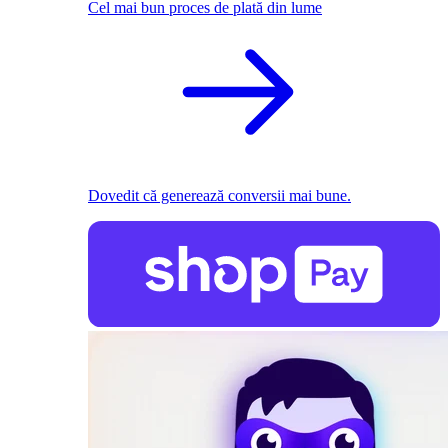
Cel mai bun proces de plată din lume
Dovedit că generează conversii mai bune.