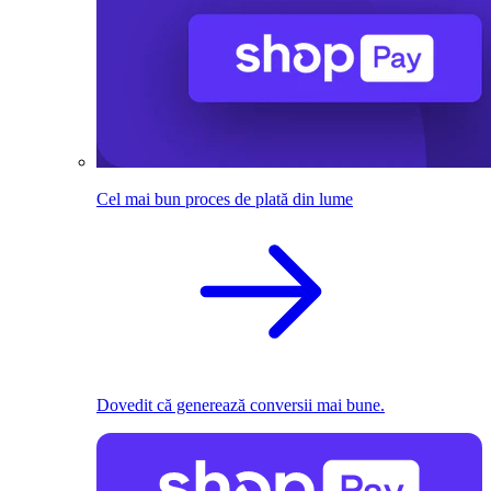
Cel mai bun proces de plată din lume
Dovedit că generează conversii mai bune.