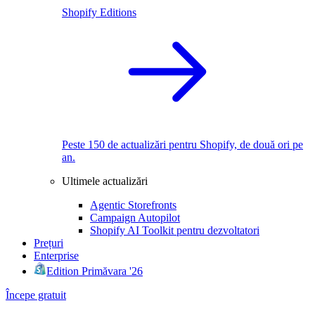
Shopify Editions
Peste 150 de actualizări pentru Shopify, de două ori pe
an.
Ultimele actualizări
Agentic Storefronts
Campaign Autopilot
Shopify AI Toolkit pentru dezvoltatori
Prețuri
Enterprise
Edition Primăvara '26
Începe gratuit