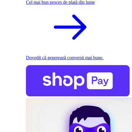
Cel mai bun proces de plată din lume
Dovedit că generează conversii mai bune.