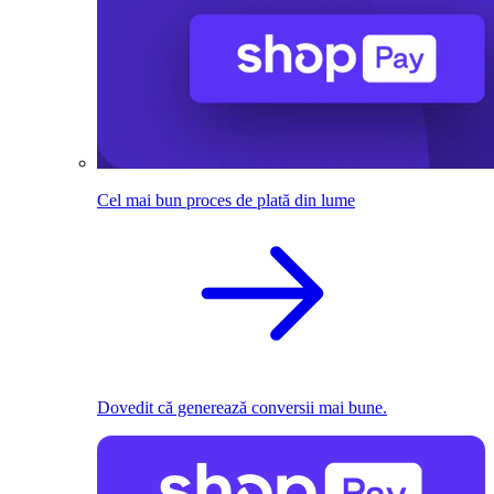
Cel mai bun proces de plată din lume
Dovedit că generează conversii mai bune.