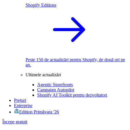
Shopify Editions
Peste 150 de actualizări pentru Shopify, de două ori pe
an.
Ultimele actualizări
Agentic Storefronts
Campaign Autopilot
Shopify AI Toolkit pentru dezvoltatori
Prețuri
Enterprise
Edition Primăvara '26
Începe gratuit