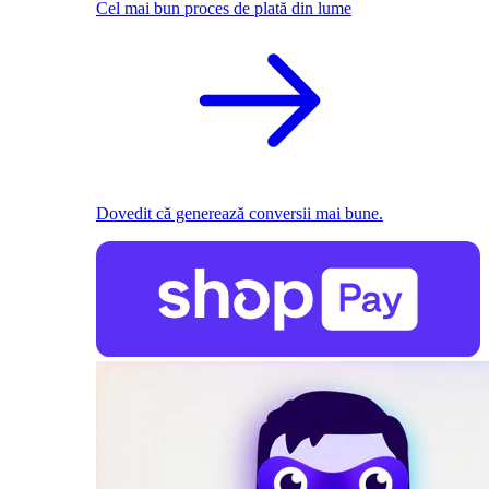
Cel mai bun proces de plată din lume
Dovedit că generează conversii mai bune.