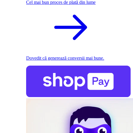
Cel mai bun proces de plată din lume
Dovedit că generează conversii mai bune.