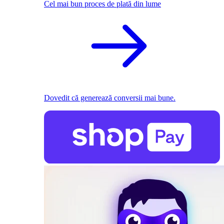
Cel mai bun proces de plată din lume
Dovedit că generează conversii mai bune.