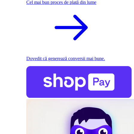
Cel mai bun proces de plată din lume
Dovedit că generează conversii mai bune.