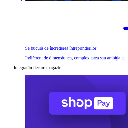
Se bucură de încrederea întreprinderilor
Indiferent de dimensiunea, complexitatea sau ambiția ta.
Integrat în fiecare magazin