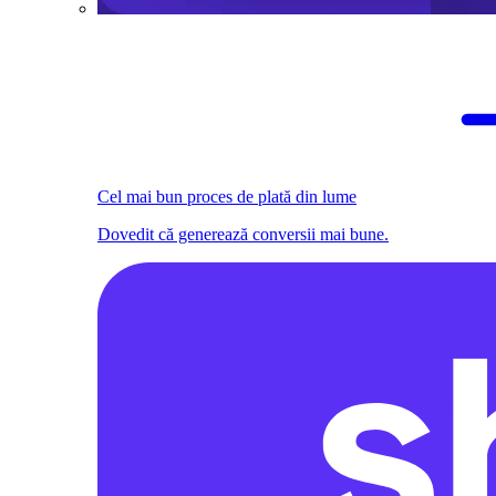
Cel mai bun proces de plată din lume
Dovedit că generează conversii mai bune.