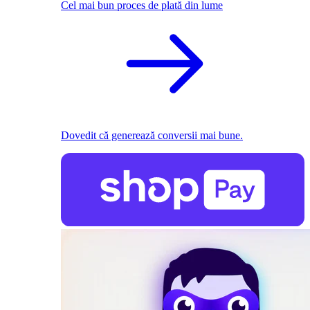
Cel mai bun proces de plată din lume
Dovedit că generează conversii mai bune.