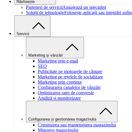
Răsfoiește
Parteneri de servicii
Angajează un specialist
Soluții de tehnologie
Folosește aplicații sau integrări soft
Servicii
Marketing și vânzări
Marketing prin e-mail
SEO
Publicitate pe motoarele de căutare
Marketing pe rețelele de socializare
Marketing prin conținut
Configurarea canalelor de vânzări
Optimizarea ratei de conversie
Analiză și monitorizare
Configurarea și gestionarea magazinului
Construirea sau reamenajarea magazinului
Migrarea magazinului