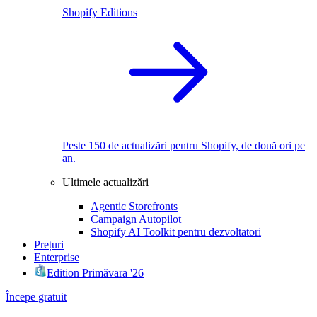
Shopify Editions
Peste 150 de actualizări pentru Shopify, de două ori pe
an.
Ultimele actualizări
Agentic Storefronts
Campaign Autopilot
Shopify AI Toolkit pentru dezvoltatori
Prețuri
Enterprise
Edition Primăvara '26
Începe gratuit