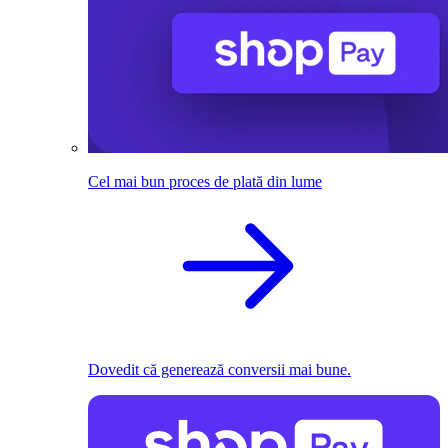
Cel mai bun proces de plată din lume
Dovedit că generează conversii mai bune.