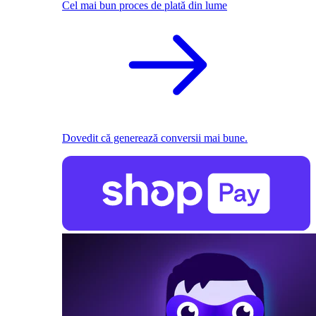
Cel mai bun proces de plată din lume
Dovedit că generează conversii mai bune.