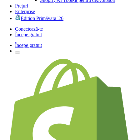
Shopify AI Toolkit pentru dezvoltatori
Prețuri
Enterprise
Edition Primăvara '26
Conectează-te
Începe gratuit
Începe gratuit