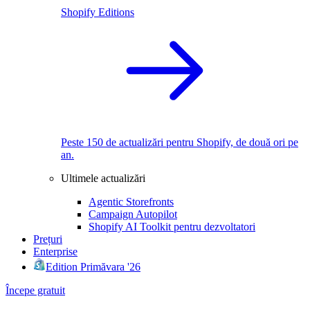
Shopify Editions
Peste 150 de actualizări pentru Shopify, de două ori pe
an.
Ultimele actualizări
Agentic Storefronts
Campaign Autopilot
Shopify AI Toolkit pentru dezvoltatori
Prețuri
Enterprise
Edition Primăvara '26
Începe gratuit