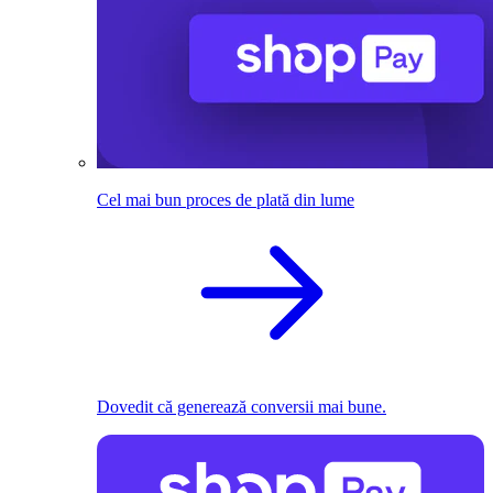
Cel mai bun proces de plată din lume
Dovedit că generează conversii mai bune.