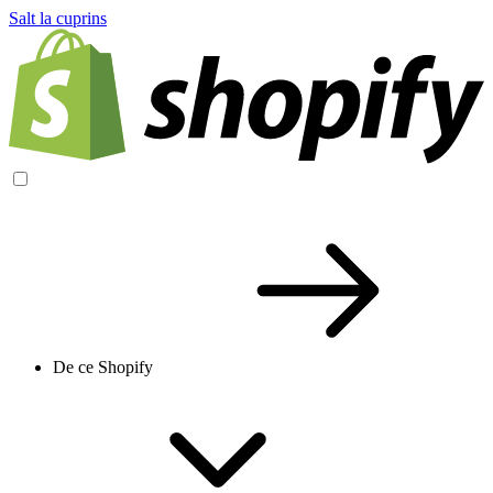
Salt la cuprins
De ce Shopify