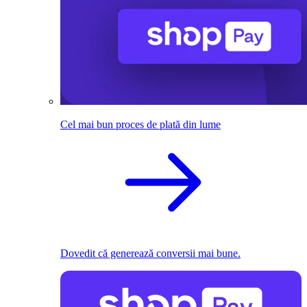
Cel mai bun proces de plată din lume
Dovedit că generează conversii mai bune.