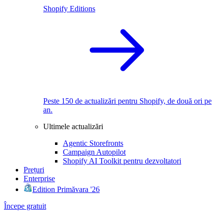
Shopify Editions
Peste 150 de actualizări pentru Shopify, de două ori pe
an.
Ultimele actualizări
Agentic Storefronts
Campaign Autopilot
Shopify AI Toolkit pentru dezvoltatori
Prețuri
Enterprise
Edition Primăvara '26
Începe gratuit