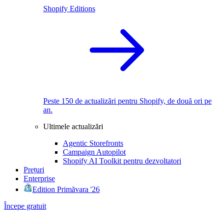
Shopify Editions
Peste 150 de actualizări pentru Shopify, de două ori pe
an.
Ultimele actualizări
Agentic Storefronts
Campaign Autopilot
Shopify AI Toolkit pentru dezvoltatori
Prețuri
Enterprise
Edition Primăvara '26
Începe gratuit