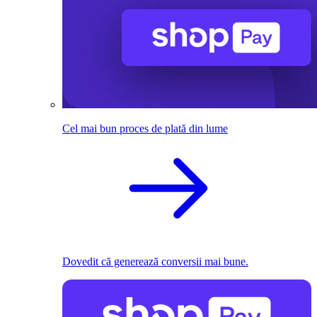
Cel mai bun proces de plată din lume
Dovedit că generează conversii mai bune.