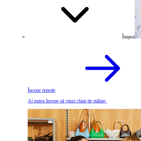
Înapoi
Începe repede
Ai putea începe să vinzi chiar de mâine.