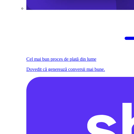
Cel mai bun proces de plată din lume
Dovedit că generează conversii mai bune.