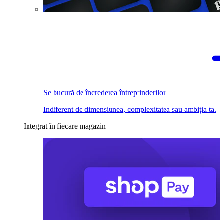
Se bucură de încrederea întreprinderilor
Indiferent de dimensiunea, complexitatea sau ambiția ta.
Integrat în fiecare magazin