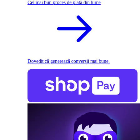
Cel mai bun proces de plată din lume
Dovedit că generează conversii mai bune.