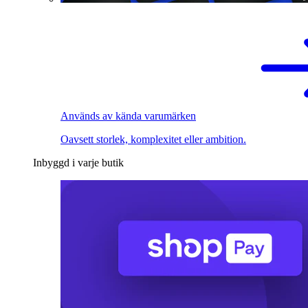
Används av kända varumärken
Oavsett storlek, komplexitet eller ambition.
Inbyggd i varje butik