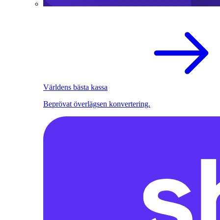
Världens bästa kassa
Beprövat överlägsen konvertering.