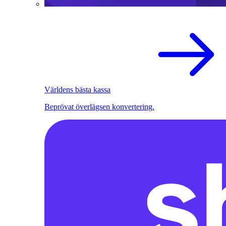
Världens bästa kassa
Beprövat överlägsen konvertering.