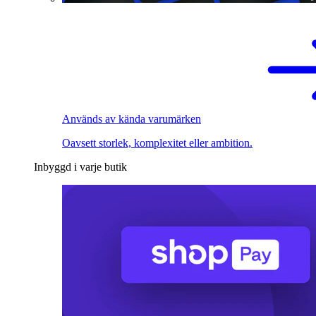
Används av kända varumärken
Oavsett storlek, komplexitet eller ambition.
Inbyggd i varje butik