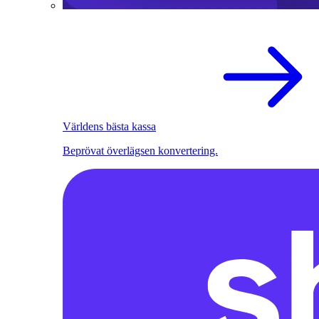
Världens bästa kassa
Beprövat överlägsen konvertering.