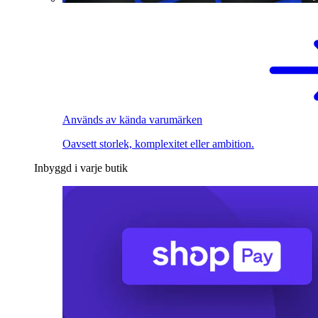
Används av kända varumärken
Oavsett storlek, komplexitet eller ambition.
Inbyggd i varje butik