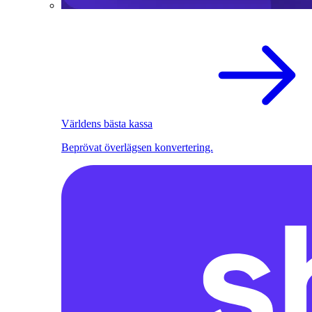
Världens bästa kassa
Beprövat överlägsen konvertering.