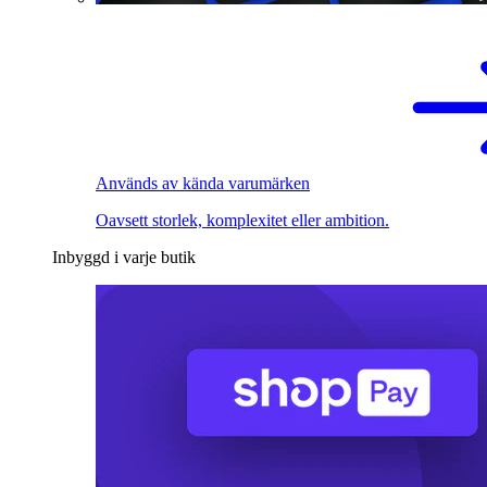
Används av kända varumärken
Oavsett storlek, komplexitet eller ambition.
Inbyggd i varje butik